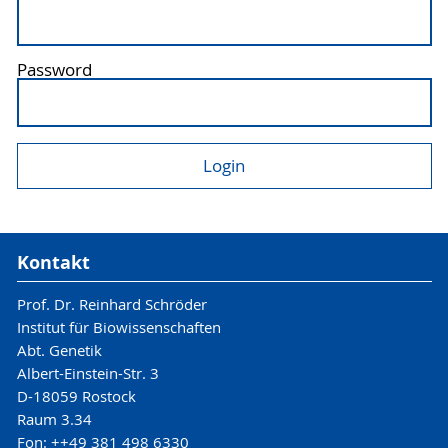
Password
Kontakt
Prof. Dr. Reinhard Schröder
Institut für Biowissenschaften
Abt. Genetik
Albert-Einstein-Str. 3
D-18059 Rostock
Raum 3.34
Fon: ++49 381 498 6330